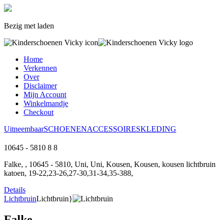
Bezig met laden
Home
Verkennen
Over
Disclaimer
Mijn Account
Winkelmandje
Checkout
Uitneembaar
SCHOENEN
ACCESSOIRES
KLEDING
10645 - 5810
8
8
Falke, , 10645 - 5810, Uni, Uni, Kousen, Kousen, kousen lichtbruin
katoen, 19-22,23-26,27-30,31-34,35-388,
Details
Lichtbruin
Lichtbruin}
Falke